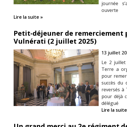
journée s’
ouverte
Lire la suite »
Petit-déjeuner de remerciement p
Vulnérati (2 juillet 2025)
13 juillet 2
Le 2 juille
Terre a org
pour remerc
succès du d
reversés à 
pour déjà c
délégué
Lire la suite
Un grand merci au 2e régiment 