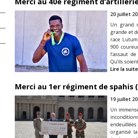
Merci au 40e régiment d’artillerie
20 juillet 2
Un grand m
grande et d
race Lutum 
900 coureurs
l’assaut de
Qu’ils soien
Lire la suite
Merci au 1er régiment de spahis (
19 juillet 2
Un immense
inconditio
endeuillé
organisé la