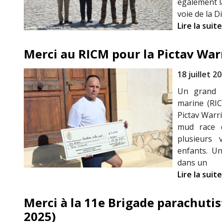
également la
voie de la D
Lire la suite
Merci au RICM pour la Pictav Warr
18 juillet 2
Un grand m
marine (RIC
Pictav Warri
mud race 
plusieurs
enfants. U
dans un
Lire la suite
Merci à la 11e Brigade parachutis
2025)