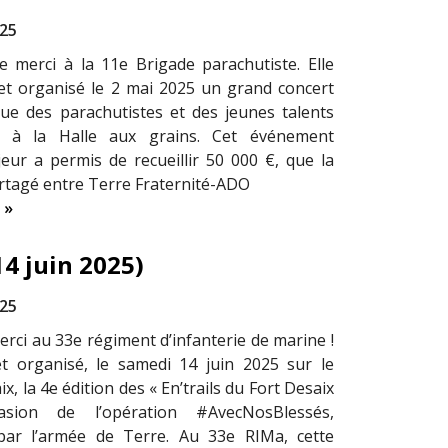
025
merci à la 11e Brigade parachutiste. Elle
fet organisé le 2 mai 2025 un grand concert
ue des parachutistes et des jeunes talents
s à la Halle aux grains. Cet événement
jeur a permis de recueillir 50 000 €, que la
rtagé entre Terre Fraternité-ADO
 »
14 juin 2025)
025
rci au 33e régiment d’infanterie de marine !
et organisé, le samedi 14 juin 2025 sur le
, la 4e édition des « En’trails du Fort Desaix
asion de l’opération #AvecNosBlessés,
par l’armée de Terre. Au 33e RIMa, cette