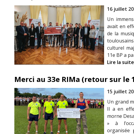
16 juillet 2
Un immense 
avait en ef
de la musiq
toulousain
culturel ma
11e BP a pa
Lire la suite
Merci au 33e RIMa (retour sur le 
15 juillet 2
Un grand me
Il a en eff
morne Desaix
» à l’occ
organisée 