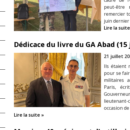
cadre de l
peut-être
remercier to
juin dernier
Lire la suite
Dédicace du livre du GA Abad (15 j
21 juillet 2
Ils étaient
pour se fair
militaires
Paris, écr
Gouverneur 
lieutenant-
occasion de
Lire la suite »