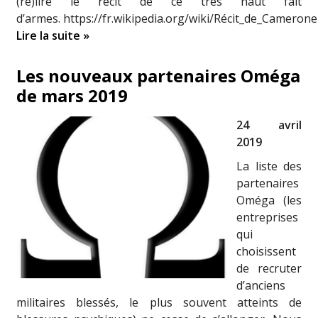
(re)lire le récit de ce très haut fait
d’armes. https://fr.wikipedia.org/wiki/Récit_de_Camerone
Lire la suite »
Les nouveaux partenaires Oméga
de mars 2019
24 avril
2019
La liste des
partenaires
Oméga (les
entreprises
qui
choisissent
de recruter
d’anciens
militaires blessés, le plus souvent atteints de