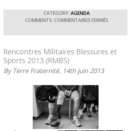
CATEGORY:
AGENDA
SUR
COMMENTS:
COMMENTAIRES FERMÉS
CHALLEN
« BORN
TO
SUPPORT 
Rencontres Militaires Blessures et
DES
Sports 2013 (RMBS)
ECOLES
MILITAIRE
By Terre Fraternité,
14th juin 2013
DE
BOURGES