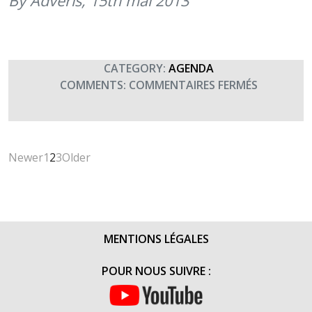
By Adveris,
15th mai 2013
CATEGORY:
AGENDA
SUR
COMMENTS:
COMMENTAIRES FERMÉS
PROJECTI
FILM
« LE
SACRIFICE
Newer
1
2
3
Older
(DIENBIEN
AUX
EMB
PROFIT
TF
MENTIONS LÉGALES
POUR NOUS SUIVRE :