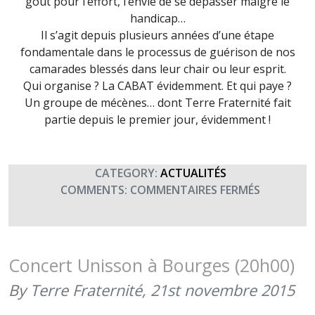
goût pour l’effort, l’envie de se dépasser malgré le
handicap…
Il s’agit depuis plusieurs années d’une étape
fondamentale dans le processus de guérison de nos
camarades blessés dans leur chair ou leur esprit.
Qui organise ? La CABAT évidemment. Et qui paye ?
Un groupe de mécènes… dont Terre Fraternité fait
partie depuis le premier jour, évidemment !
CATEGORY:
ACTUALITÉS
SUR
COMMENTS:
COMMENTAIRES FERMÉS
LE
COUP
D’ENVOI
DES
Concert Unisson à Bourges (20h00)
RMBS
By Terre Fraternité,
21st novembre 2015
2016
EST