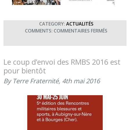
CATEGORY:
ACTUALITÉS
SUR
COMMENTS:
COMMENTAIRES FERMÉS
LES
RMBS
(RENCON
MILITAIRE
Le coup d’envoi des RMBS 2016 est
BLESSURE
pour bientôt
ET
SPORT)
By Terre Fraternité,
4th mai 2016
DANS
ARMÉES
D’AUJOUR
DU
MOIS
DE
JUIN