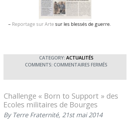
–
Reportage sur Arte
sur les blessés de guerre.
CATEGORY:
ACTUALITÉS
SUR
COMMENTS:
COMMENTAIRES FERMÉS
LES
RMBS
DANS
LA
Challenge « Born to Support » des
PRESSE
Ecoles militaires de Bourges
By Terre Fraternité,
21st mai 2014