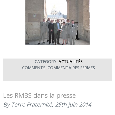
CATEGORY:
ACTUALITÉS
SUR
COMMENTS:
COMMENTAIRES FERMÉS
LA
DIVISION
D’APPLIC
DU
Les RMBS dans la presse
TRAIN
By Terre Fraternité,
25th juin 2014
DE
BOURGES