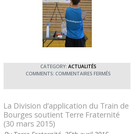
CATEGORY:
ACTUALITÉS
SUR
COMMENTS:
COMMENTAIRES FERMÉS
REPORTA
EN
DIRECT
DES
La Division d’application du Train de
RMBS
Bourges soutient Terre Fraternité
(24
(30 mars 2015)
JUIN
2015)