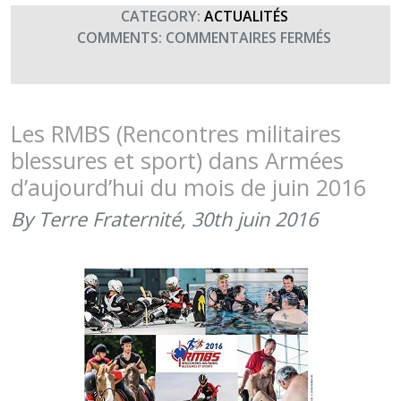
CATEGORY:
ACTUALITÉS
SUR
COMMENTS:
COMMENTAIRES FERMÉS
LA
MÉDIATIO
PAR
L’ART
Les RMBS (Rencontres militaires
AUX
blessures et sport) dans Armées
RMBS
d’aujourd’hui du mois de juin 2016
(JUILLET
2016)
By Terre Fraternité,
30th juin 2016