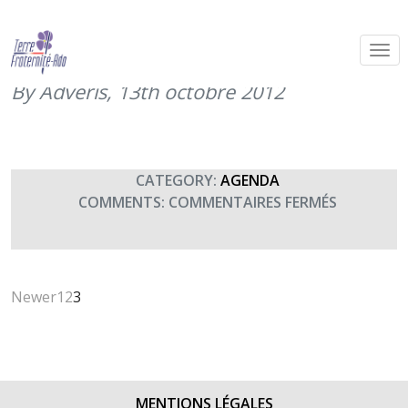
Concert « chœur de Sartène »
Bourges
By Adveris,
13th octobre 2012
CATEGORY:
AGENDA
SUR
COMMENTS:
COMMENTAIRES FERMÉS
CONCERT
« CHŒUR
DE
SARTÈNE 
Newer
1
2
3
BOURGES
MENTIONS LÉGALES