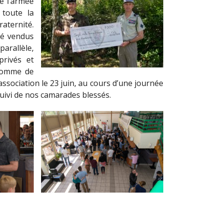
e l’armée
toute la
aternité.
té vendus
parallèle,
privés et
 somme de
ssociation le 23 juin, au cours d’une journée
 suivi de nos camarades blessés.