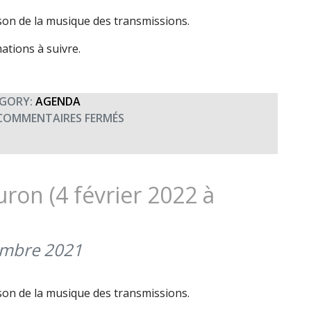
son de la musique des transmissions.
ations à suivre.
GORY:
AGENDA
SUR
COMMENTAIRES FERMÉS
CONCERT
UNISSON
À
BRUN-
ron (4 février 2022 à
SUR-
OUST
(10
embre 2021
MARS
2022
À
son de la musique des transmissions.
20H00)