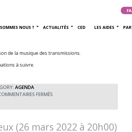
 Brieuc (2 avril 2022 à
FA
 SOMMES NOUS ?
ACTUALITÉS
CED
LES AIDES
PAR
embre 2021
son de la musique des transmissions.
ations à suivre.
GORY:
AGENDA
SUR
COMMENTAIRES FERMÉS
CONCERT
UNISSON
À
SAINT
eux (26 mars 2022 à 20h00)
BRIEUC