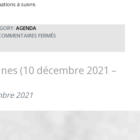
ations à suivre.
GORY:
AGENDA
SUR
COMMENTAIRES FERMÉS
CONCERT
UNISSON
À
MAURON
nnes (10 décembre 2021 –
(4
FÉVRIER
2022
mbre 2021
À
20H00)