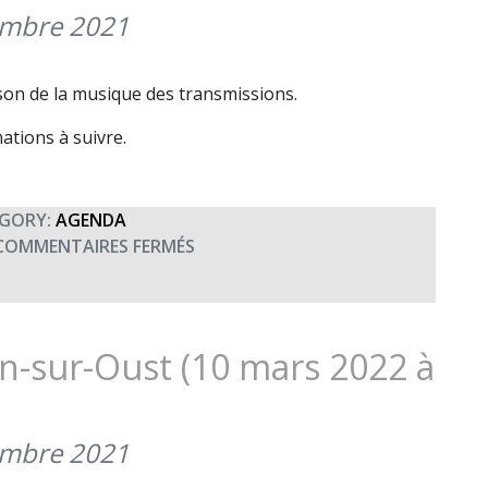
(2
embre 2021
AVRIL
2022
son de la musique des transmissions.
À
20H00)
ations à suivre.
GORY:
AGENDA
SUR
COMMENTAIRES FERMÉS
CONCERT
UNISSON
À
EVREUX
n-sur-Oust (10 mars 2022 à
(26
MARS
2022
embre 2021
À
20H00)