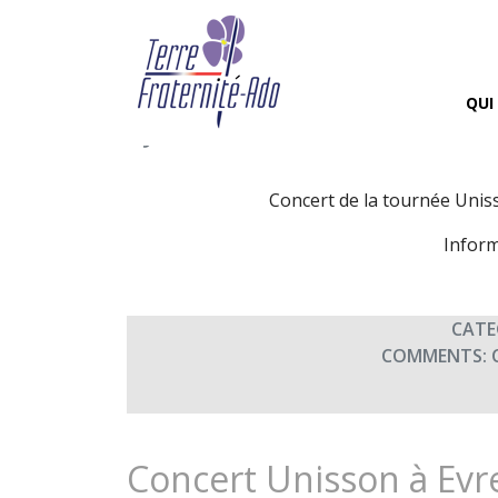
Concert Unisson à Saint
20h00)
QUI
By Terre Fraternité,
15th déc
Concert de la tournée Unis
Inform
CATE
COMMENTS:
Concert Unisson à Evr