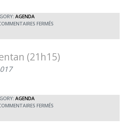
GORY:
AGENDA
SUR
COMMENTAIRES FERMÉS
CONCERT
UNISSON
À
CHÂTEAUDUN
entan (21h15)
(20H30)
2017
GORY:
AGENDA
SUR
COMMENTAIRES FERMÉS
CONCERT
UNISSON
À