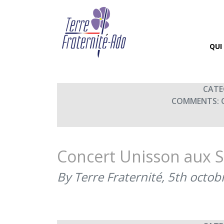
Concert Unisson au Ha
By Terre Fraternité,
7th nove
QUI
CATE
COMMENTS:
Concert Unisson aux S
By Terre Fraternité,
5th octob