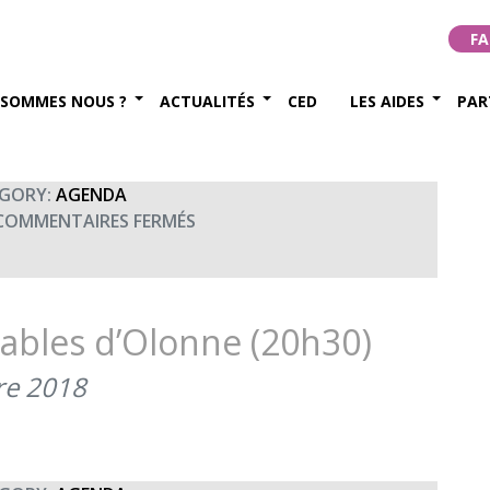
vre (20h00)
FA
mbre 2018
 SOMMES NOUS ?
ACTUALITÉS
CED
LES AIDES
PAR
GORY:
AGENDA
SUR
COMMENTAIRES FERMÉS
CONCERT
UNISSON
AU
HAVRE
ables d’Olonne (20h30)
(20H00)
re 2018