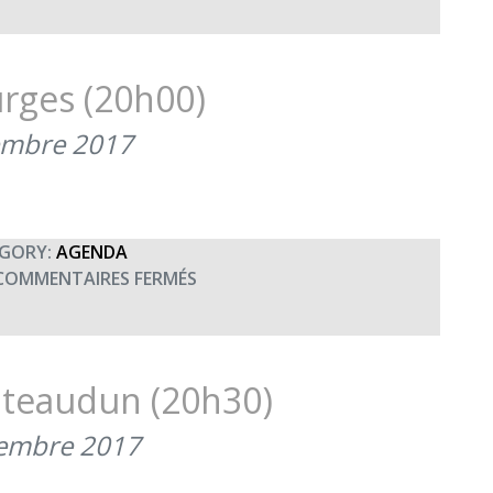
SAINTE
CÉCILE,
FÊTE
DES
rges (20h00)
MUSICIENS
(22
embre 2017
NOVEMBRE
2017)
GORY:
AGENDA
SUR
COMMENTAIRES FERMÉS
CONCERT
UNISSON
À
BOURGES
âteaudun (20h30)
(20H00)
tembre 2017