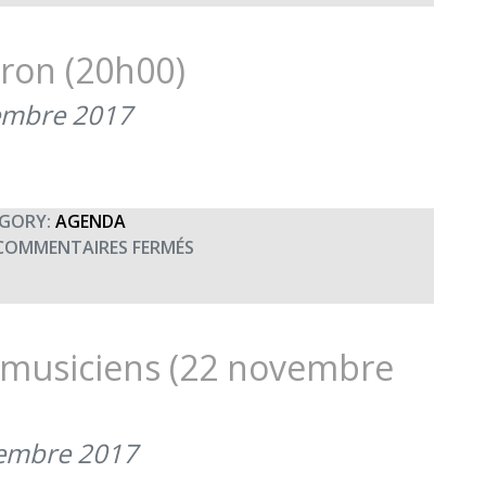
UNISSON
À
QUIMPER
ron (20h00)
embre 2017
GORY:
AGENDA
SUR
COMMENTAIRES FERMÉS
CONCERT
UNISSON
À
GORRON
s musiciens (22 novembre
(20H00)
embre 2017