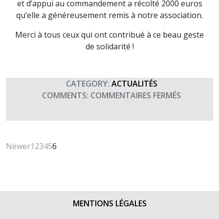
et d’appui au commandement a récolté 2000 euros
qu’elle a généreusement remis à notre association.
Merci à tous ceux qui ont contribué à ce beau geste
de solidarité !
CATEGORY:
ACTUALITÉS
SUR
COMMENTS:
COMMENTAIRES FERMÉS
DON
DE
LA
BRIGADE
Newer
1
2
3
4
5
6
DE
TRANSMIS
ET
D’APPUI
AU
MENTIONS LÉGALES
COMMAN