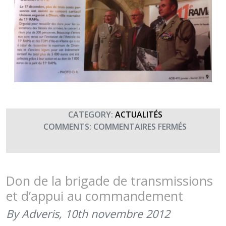
CATEGORY:
ACTUALITÉS
SUR
COMMENTS:
COMMENTAIRES FERMÉS
L’ANCRE
D’OR
DE
JANVIER-
Don de la brigade de transmissions
FÉVRIER
et d’appui au commandement
2016
REVIENT
By Adveris,
10th novembre 2012
SUR