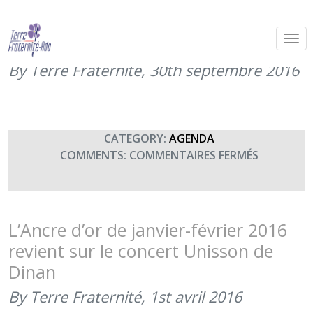
Concert Unisson – Musique des
transmissions (20h00)
By Terre Fraternité,
30th septembre 2016
CATEGORY:
AGENDA
SUR
COMMENTS:
COMMENTAIRES FERMÉS
CONCERT
UNISSON
–
MUSIQUE
L’Ancre d’or de janvier-février 2016
DES
revient sur le concert Unisson de
TRANSMIS
Dinan
(20H00)
By Terre Fraternité,
1st avril 2016