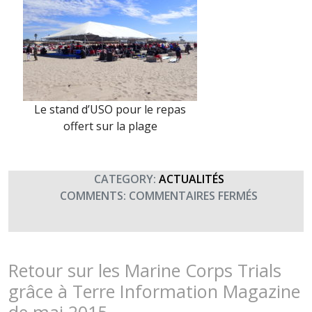
Le stand d’USO pour le repas
offert sur la plage
CATEGORY:
ACTUALITÉS
SUR
COMMENTS:
COMMENTAIRES FERMÉS
DES
NOUVELLE
DE
L’ÉQUIPE
Retour sur les Marine Corps Trials
DE
grâce à Terre Information Magazine
FRANCE