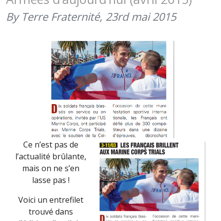
TRIALS
GRÂCE
By Terre Fraternité,
23rd mai 2015
À
TERRE
INFORMA
MAGAZIN
DE
MAI
2015
Ce n’est pas de
l’actualité brûlante,
mais on ne s’en
lasse pas !
Voici un entrefilet
trouvé dans