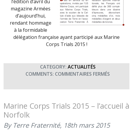
l’édition d’avril du
magazine Armées
d’aujourd’hui,
rendant hommage
à la formidable
délégation française ayant participé aux Marine
Corps Trials 2015 !
CATEGORY:
ACTUALITÉS
SUR
COMMENTS:
COMMENTAIRES FERMÉS
PETIT
RAPPEL
SUR
LES
Marine Corps Trials 2015 – l’accueil à
TRIALS
Norfolk
DANS
ARMÉES
By Terre Fraternité,
18th mars 2015
D’AUJOUR