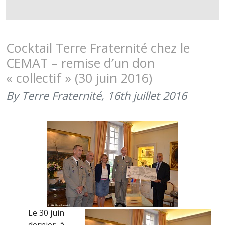
LE
GALA
DES
SPORTS
Cocktail Terre Fraternité chez le
DE
CEMAT – remise d’un don
COMBAT
« collectif » (30 juin 2016)
DANS
LE
By Terre Fraternité,
16th juillet 2016
MAGAZIN
DES
ADHÉREN
UNÉO
(JUILLET
2016)
Le 30 juin
dernier, à