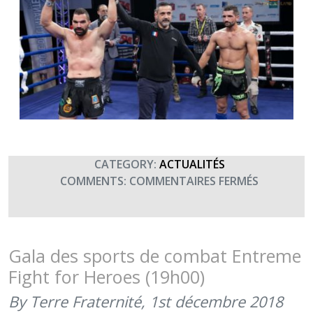
CATEGORY:
ACTUALITÉS
SUR
COMMENTS:
COMMENTAIRES FERMÉS
8E
GALA
DES
SPORTS
Gala des sports de combat Entreme
DE
Fight for Heroes (19h00)
COMBAT
–
By Terre Fraternité,
1st décembre 2018