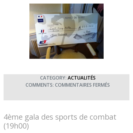
CATEGORY:
ACTUALITÉS
SUR
COMMENTS:
COMMENTAIRES FERMÉS
COCKTAIL
TERRE
FRATERNI
CHEZ
4ème gala des sports de combat
LE
(19h00)
CEMAT