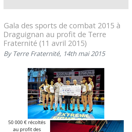
REMISE
DE
CHÈQUE
DE
Gala des sports de combat 2015 à
DRAGUIG
Draguignan au profit de Terre
(30
Fraternité (11 avril 2015)
JUIN
2015)
By Terre Fraternité,
14th mai 2015
50 000 € récoltés
au profit des