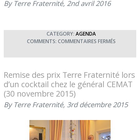
–
By Terre Fraternité,
2nd avril 2016
REMISE
D’UN
DON
« COLLECT
CATEGORY:
AGENDA
(30
SUR
COMMENTS:
COMMENTAIRES FERMÉS
JUIN
4ÈME
2016)
GALA
DES
SPORTS
Remise des prix Terre Fraternité lors
DE
d’un cocktail chez le général CEMAT
COMBAT
(30 novembre 2015)
(19H00)
By Terre Fraternité,
3rd décembre 2015