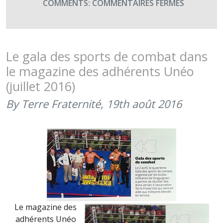
SUR
COMMENTS:
COMMENTAIRES FERMÉS
GALA
DES
SPORTS
DE
Le gala des sports de combat dans
COMBAT
le magazine des adhérents Unéo
ENTREME
(juillet 2016)
FIGHT
FOR
By Terre Fraternité,
19th août 2016
HEROES
(19H00)
Le magazine des
adhérents Unéo