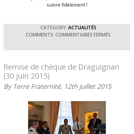
suivre fidèlement !
CATEGORY:
ACTUALITÉS
SUR
COMMENTS:
COMMENTAIRES FERMÉS
REMISE
DES
PRIX
TERRE
Remise de chèque de Draguignan
FRATERNI
(30 juin 2015)
LORS
D’UN
By Terre Fraternité,
12th juillet 2015
COCKTAIL
CHEZ
LE
GÉNÉRAL
CEMAT
(30