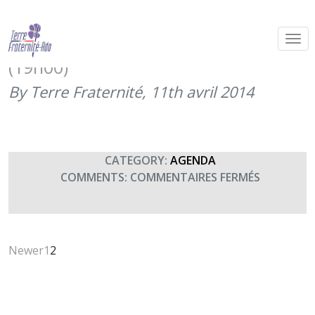
2ème Gala des sports de combat
« Extreme Fight For Heroes »
(19h00)
By Terre Fraternité,
11th avril 2014
CATEGORY:
AGENDA
SUR
COMMENTS:
COMMENTAIRES FERMÉS
2ÈME
GALA
DES
SPORTS
Newer
1
2
DE
COMBAT
« EXTREM
FIGHT