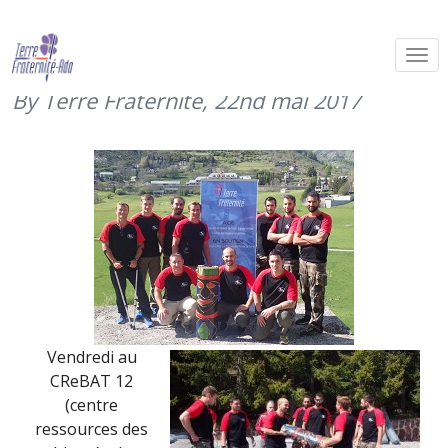
CReBAT 12 – 6ème journée –
marche Oméga (19
By Terre Fraternité,
22nd mai 2017
Vendredi au
CReBAT 12
(centre
ressources des