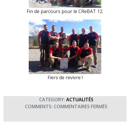
Fin de parcours pour le CReBAT 12.
Fiers de revivre !
CATEGORY:
ACTUALITÉS
SUR
COMMENTS:
COMMENTAIRES FERMÉS
CREBAT
12
–