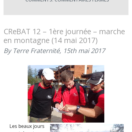
CREBAT
12
–
2ÈME
CReBAT 12 – 1ère journée – marche
JOURNÉE
en montagne (14 mai 2017)
–
ESCALADE
By Terre Fraternité,
15th mai 2017
(15
MAI
2017)
Les beaux jours