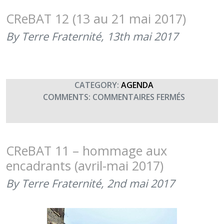
–
1ÈRE
CReBAT 12 (13 au 21 mai 2017)
JOURNÉE
By Terre Fraternité,
13th mai 2017
–
MARCHE
EN
MONTAG
(14
CATEGORY:
AGENDA
MAI
SUR
COMMENTS:
COMMENTAIRES FERMÉS
2017)
CREBAT
12
(13
AU
CReBAT 11 – hommage aux
21
encadrants (avril-mai 2017)
MAI
2017)
By Terre Fraternité,
2nd mai 2017