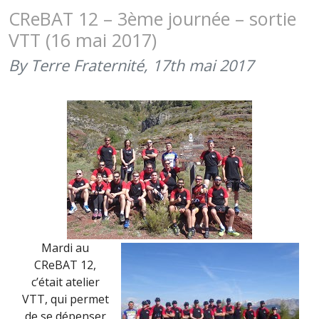
6ÈME
CReBAT 12 – 3ème journée – sortie
JOURNÉE
VTT (16 mai 2017)
–
MARCHE
By Terre Fraternité,
17th mai 2017
OMÉGA
(19
Mardi au
CReBAT 12,
c’était atelier
VTT, qui permet
de se dépenser