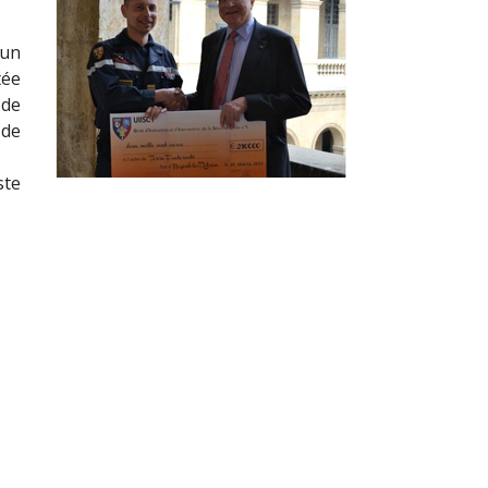
 un
tée
 de
 de
ste