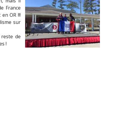
, mais il
de France
 en OR !!!
lisme sur
 reste de
es !