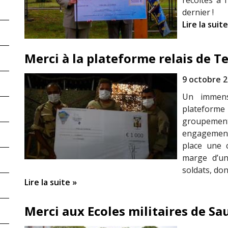
récoltés à 
dernier !
Lire la suite
Merci à la plateforme relais de T
9 octobre 
Un immens
plateform
groupemen
engagement 
place une 
marge d’un
soldats, don
Lire la suite »
Merci aux Ecoles militaires de S