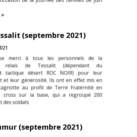
l’occasion de la journée des familles de juin
 »
essalit (septembre 2021)
2021
e merci à tous les personnels de la
e relais de Tessalit (dépendant du
t tactique désert ROC NOIR) pour leur
et leur générosité. Ils ont en effet mis en
cagnotte au profit de Terre Fraternité en
 cross sur la base, qui a regroupé 200
t des soldats
aumur (septembre 2021)