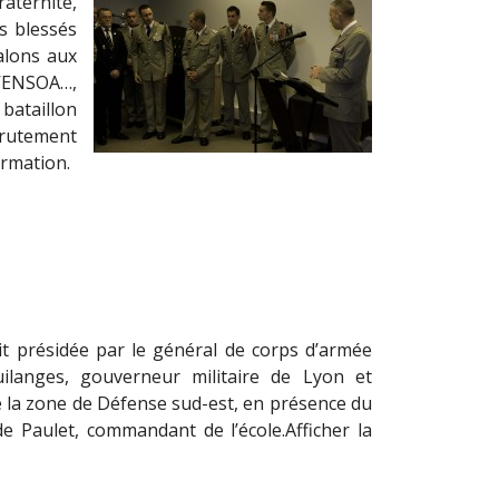
aternité,
es blessés
alons aux
l’ENSOA…,
bataillon
crutement
ormation.
it présidée par le général de corps d’armée
ilanges, gouverneur militaire de Lyon et
de la zone de Défense sud-est, en présence du
de Paulet, commandant de l’école.
Afficher la