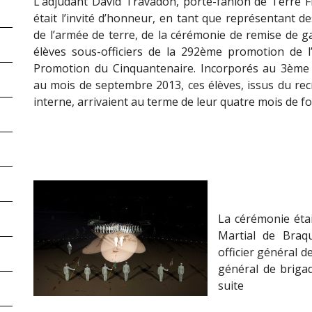
L’adjudant David Travadon, porte-fanion de Terre Fr
était l’invité d’honneur, en tant que représentant d
de l’armée de terre, de la cérémonie de remise de g
élèves sous-officiers de la 292ème promotion de 
Promotion du Cinquantenaire. Incorporés au 3ème 
au mois de septembre 2013, ces élèves, issus du re
interne, arrivaient au terme de leur quatre mois de f
La cérémonie éta
Martial de Braqu
officier général 
général de briga
suite