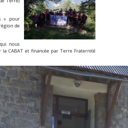
de Terre)
s » pour
région de
 qui nous
r la CABAT et financée par Terre Fraternité