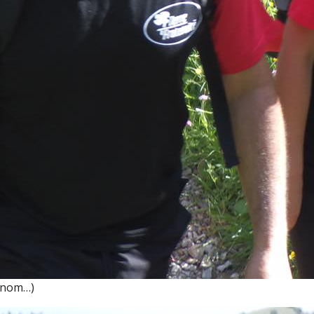
n nom…)