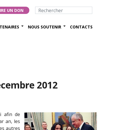
IRE UN DON
TENAIRES
NOUS SOUTENIR
CONTACTS
écembre 2012
i afin de
ar an, les
es autres