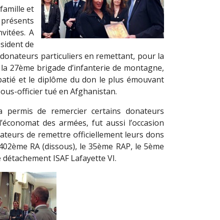
famille et
 présents
vitées. A
ésident de
s donateurs particuliers en remettant, pour la
à la 27ème brigade d’infanterie de montagne,
Sabatié et le diplôme du don le plus émouvant
ous-officier tué en Afghanistan.
 a permis de remercier certains donateurs
l’économat des armées, fut aussi l’occasion
ateurs de remettre officiellement leurs dons
402ème RA (dissous), le 35ème RAP, le 5ème
le détachement ISAF Lafayette VI.