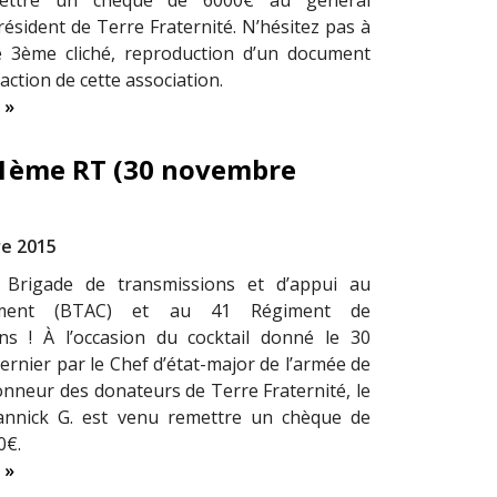
ettre un chèque de 6000€ au général
résident de Terre Fraternité. N’hésitez pas à
e 3ème cliché, reproduction d’un document
’action de cette association.
 »
41ème RT (30 novembre
e 2015
 Brigade de transmissions et d’appui au
ment (BTAC) et au 41 Régiment de
ns ! À l’occasion du cocktail donné le 30
rnier par le Chef d’état-major de l’armée de
honneur des donateurs de Terre Fraternité, le
Yannick G. est venu remettre un chèque de
0€.
 »