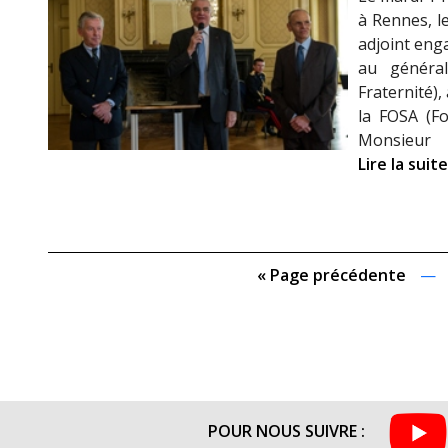
à Rennes, l
adjoint eng
au généra
Fraternité)
la FOSA (Fo
Monsieur
Lire la suite
« Page précédente
—
POUR NOUS SUIVRE :