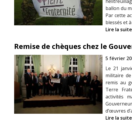
hélitreuill
ballon du m
Par cette a
blessés et à 
Lire la suite
Remise de chèques chez le Gouver
5 février 2
Le 21 janvi
militaire d
remis au gé
Terre Fra
activités 
Gouverneur 
d’œuvres d’a
Lire la suite