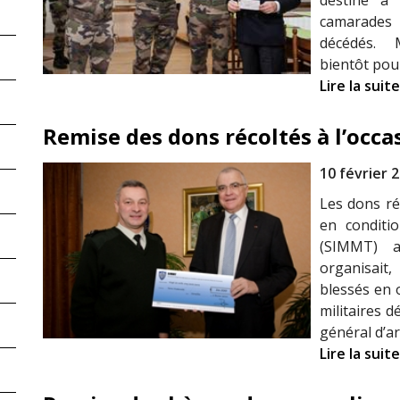
destiné à 
camarades b
décédés. M
bientôt pou
Lire la suite
Remise des dons récoltés à l’occ
10 février 
Les dons ré
en conditio
(SIMMT) a
organisai
blessés en 
militaires d
général d’a
Lire la suite