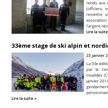
rendu aux I
(officiers, 
remettre u
associatio
l’argent né
Lire la suite
33ème stage de ski alpin et nord
23 janvier 
La 33e éditi
par le Cerc
Invalides (
janvier 2014
gendarmeri
pensionnair
Lire la suite »