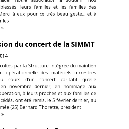
aider notre association à soutenir nos
lessés, leurs familles et les familles des
erci à eux pour ce très beau geste… et à
r les
 »
asion du concert de la SIMMT
2014
coltés par la Structure intégrée du maintien
n opérationnelle des matériels terrestres
u cours d’un concert caritatif qu’elle
t, en novembre dernier, en hommage aux
opération, à leurs proches et aux familles de
écédés, ont été remis, le 5 février dernier, au
rmée (2S) Bernard Thorette, président
 »