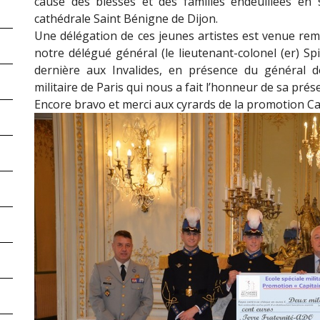
cause des blessés et des familles endeuillées en 
cathédrale Saint Bénigne de Dijon.
Une délégation de ces jeunes artistes est venue reme
notre délégué général (le lieutenant-colonel (er) Spit
dernière aux Invalides, en présence du général 
militaire de Paris qui nous a fait l’honneur de sa pré
Encore bravo et merci aux cyrards de la promotion Ca