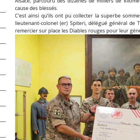
Alsace, parcouru des dizaines de milliers de kilomè
cause des blessés.
C’est ainsi qu’ils ont pu collecter la superbe somm
lieutenant-colonel (er) Spiteri, délégué général de
remercier sur place les Diables rouges pour leur génér