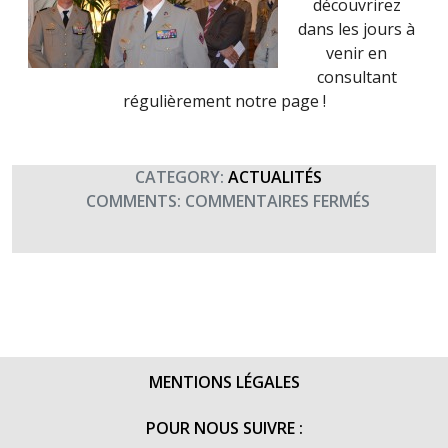
découvrirez
dans les jours à
venir en
consultant
régulièrement notre page !
CATEGORY:
ACTUALITÉS
SUR
COMMENTS:
COMMENTAIRES FERMÉS
COCKTAIL
TERRE
FRATERNI
CHEZ
LE
GÉNÉRAL
CEMAT
MENTIONS LÉGALES
(9
JUILLET
POUR NOUS SUIVRE :
2014)