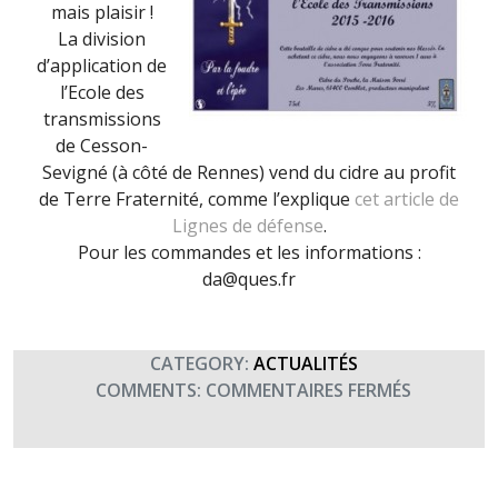
mais plaisir !
La division
d’application de
l’Ecole des
transmissions
de Cesson-
Sevigné (à côté de Rennes) vend du cidre au profit
de Terre Fraternité, comme l’explique
cet article de
Lignes de défense
.
Pour les commandes et les informations :
da@ques.fr
CATEGORY:
ACTUALITÉS
SUR
COMMENTS:
COMMENTAIRES FERMÉS
LE
CIDRE
DE
LA