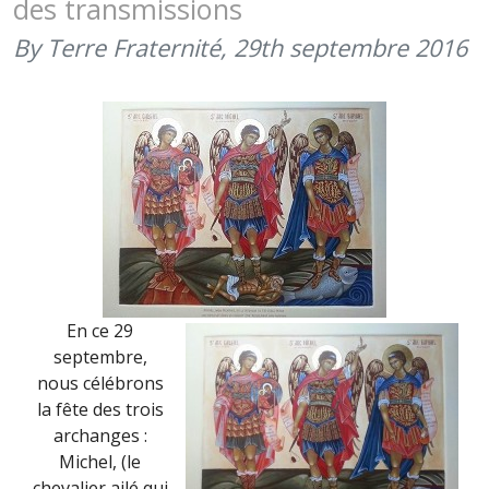
des transmissions
(9
NOVEMBR
By Terre Fraternité,
29th septembre 2016
2016)
En ce 29
septembre,
nous célébrons
la fête des trois
archanges :
Michel, (le
chevalier ailé qui