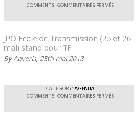
SUR
COMMENTS:
COMMENTAIRES FERMÉS
FÊTE
DES
TROIS
ARCHANG
JPO Ecole de Transmission (25 et 26
–
mai) stand pour TF
FÊTE
DES
By Adveris,
25th mai 2013
PARACHUT
DU
RENSEIGN
ET
CATEGORY:
AGENDA
DES
SUR
COMMENTS:
COMMENTAIRES FERMÉS
TRANSMIS
JPO
(29
ECOLE
SEPTEMBR
DE
TRANSMIS
(25