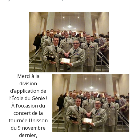
PARACHUT
DES
TRANSME
ET
DU
RENSEIGN
(29
SEPTEMBR
2017)
Merci à la
division
d’application de
l’École du Génie !
À l’occasion du
concert de la
tournée Unisson
du 9 novembre
dernier,