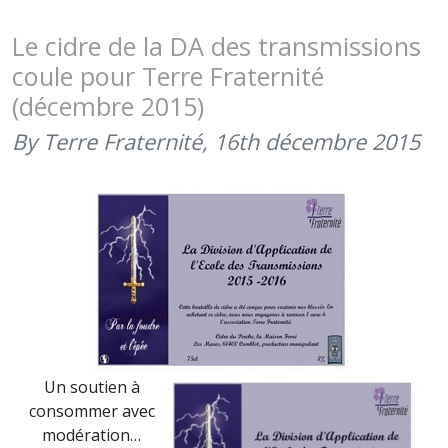
:
SAINTS
Le cidre de la DA des transmissions
MICHEL,
coule pour Terre Fraternité
RAPHAËL
(décembre 2015)
ET
GABRIEL,
By Terre Fraternité,
16th décembre 2015
FÊTE
DES
PARACHUT
DU
RENSEIGN
ET
DES
TRANSMIS
Un soutien à
consommer avec
modération…