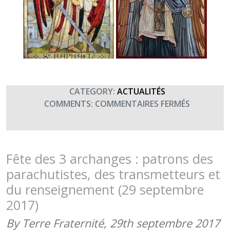
CATEGORY:
ACTUALITÉS
SUR
COMMENTS:
COMMENTAIRES FERMÉS
29
SEPTEMBR
2018
:
Fête des 3 archanges : patrons des
FÊTE
parachutistes, des transmetteurs et
DES
du renseignement (29 septembre
TROIS
2017)
ARCHANG
By Terre Fraternité,
29th septembre 2017