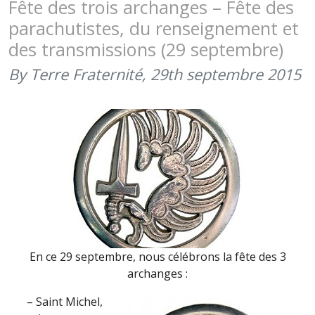
Fête des trois archanges – Fête des
DA
parachutistes, du renseignement et
DES
des transmissions (29 septembre)
TRANSMIS
COULE
By Terre Fraternité,
29th septembre 2015
POUR
TERRE
FRATERNI
(DÉCEMBR
2015)
En ce 29 septembre, nous célébrons la fête des 3
archanges :
– Saint Michel,