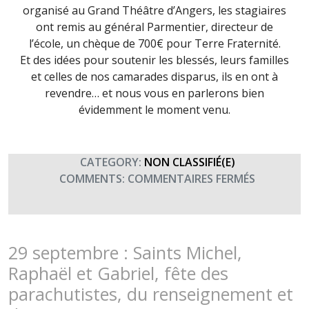
organisé au Grand Théâtre d’Angers, les stagiaires
ont remis au général Parmentier, directeur de
l’école, un chèque de 700€ pour Terre Fraternité.
Et des idées pour soutenir les blessés, leurs familles
et celles de nos camarades disparus, ils en ont à
revendre… et nous vous en parlerons bien
évidemment le moment venu.
CATEGORY:
NON CLASSIFIÉ(E)
SUR
COMMENTS:
COMMENTAIRES FERMÉS
LA
DA
DU
GÉNIE
29 septembre : Saints Michel,
SOUTIENT
Raphaël et Gabriel, fête des
TERRE
parachutistes, du renseignement et
FRATERNI