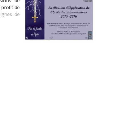
ssions de
profit de
Lignes de