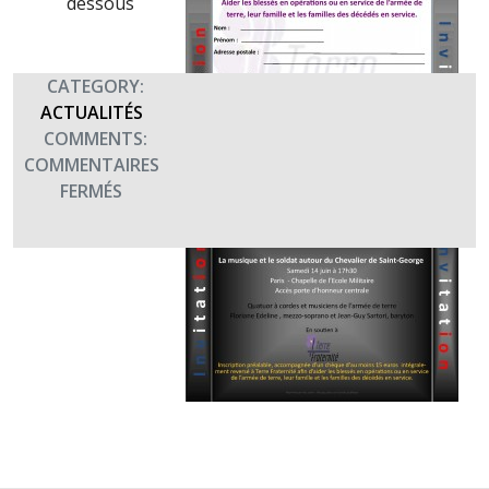
dessous
CATEGORY:
ACTUALITÉS
COMMENTS:
COMMENTAIRES
SUR
FERMÉS
CONCERT
« LA
MUSIQUE
ET
LE
SOLDAT
AUTOUR
DU
CHEVALIER
DE
SAINT