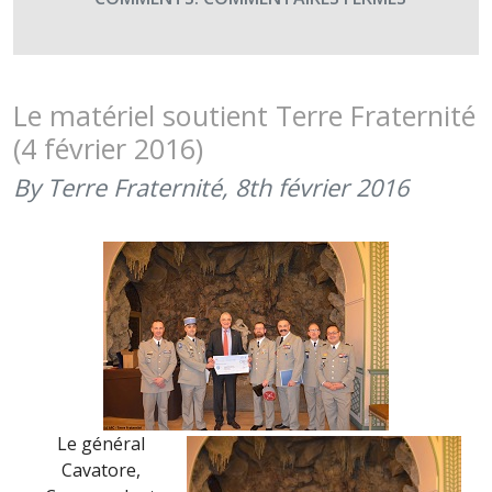
29
SEPTEMBR
:
SAINTS
Le matériel soutient Terre Fraternité
MICHEL,
(4 février 2016)
RAPHAËL
ET
By Terre Fraternité,
8th février 2016
GABRIEL,
FÊTE
DES
PARACHUT
DU
RENSEIGN
ET
DES
TRANSMIS
Le général
Cavatore,