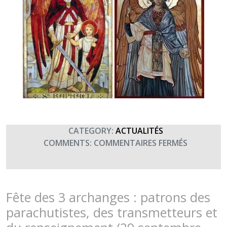
CATEGORY:
ACTUALITÉS
SUR
COMMENTS:
COMMENTAIRES FERMÉS
29
SEPTEMBR
2018
:
Fête des 3 archanges : patrons des
FÊTE
parachutistes, des transmetteurs et
DES