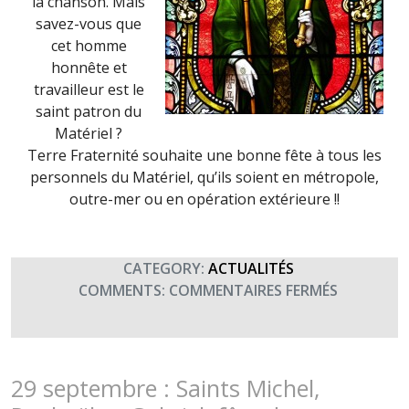
la chanson. Mais
savez-vous que
cet homme
honnête et
travailleur est le
saint patron du
Matériel ?
Terre Fraternité souhaite une bonne fête à tous les
personnels du Matériel, qu’ils soient en métropole,
outre-mer ou en opération extérieure !!
CATEGORY:
ACTUALITÉS
SUR
COMMENTS:
COMMENTAIRES FERMÉS
SAINT
ELOI,
PATRON
DU
29 septembre : Saints Michel,
MATÉRIEL