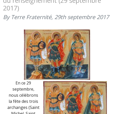
du renseignement (29 septembre
TROIS
2017)
ARCHANG
By Terre Fraternité,
29th septembre 2017
En ce 29
septembre,
nous célébrons
la fête des trois
archanges (Saint
Michel, Saint