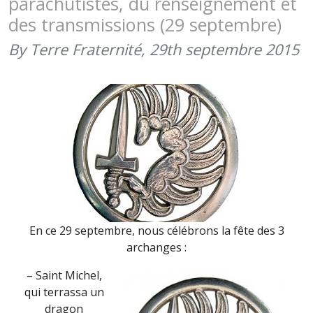
parachutistes, du renseignement et
MATÉRIEL
des transmissions (29 septembre)
(1ER
DÉCEMBRE
By Terre Fraternité,
29th septembre 2015
En ce 29 septembre, nous célébrons la fête des 3
archanges :
– Saint Michel,
qui terrassa un
dragon