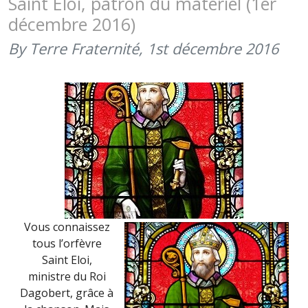
Saint Eloi, patron du matériel (1er
:
décembre 2016)
PATRONS
DES
By Terre Fraternité,
1st décembre 2016
PARACHUT
DES
TRANSME
ET
DU
RENSEIGN
(29
SEPTEMBR
2017)
Vous connaissez
tous l’orfèvre
Saint Eloi,
ministre du Roi
Dagobert, grâce à