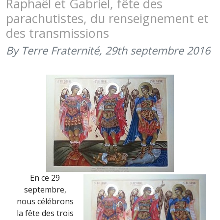
Raphaël et Gabriel, fête des
(1ER
parachutistes, du renseignement et
DÉCEMBRE
des transmissions
2016)
By Terre Fraternité,
29th septembre 2016
En ce 29
septembre,
nous célébrons
la fête des trois