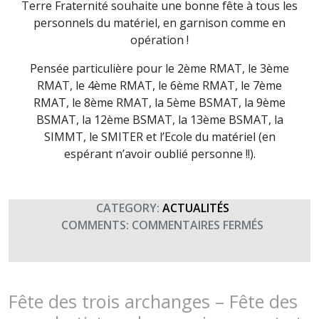
Terre Fraternité souhaite une bonne fête à tous les
personnels du matériel, en garnison comme en
opération !
Pensée particulière pour le 2ème RMAT, le 3ème
RMAT, le 4ème RMAT, le 6ème RMAT, le 7ème
RMAT, le 8ème RMAT, la 5ème BSMAT, la 9ème
BSMAT, la 12ème BSMAT, la 13ème BSMAT, la
SIMMT, le SMITER et l’Ecole du matériel (en
espérant n’avoir oublié personne !!).
CATEGORY:
ACTUALITÉS
SUR
COMMENTS:
COMMENTAIRES FERMÉS
SAINT
ELOI
–
FÊTE
Fête des trois archanges – Fête des
DU