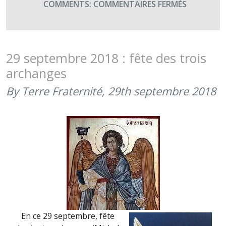
SUR
COMMENTS:
COMMENTAIRES FERMÉS
SAINT
ELOI,
PATRON
DU
29 septembre 2018 : fête des trois
MATÉRIEL
archanges
(1ER
DÉCEMBRE
By Terre Fraternité,
29th septembre 2018
2019)
En ce 29 septembre, fête