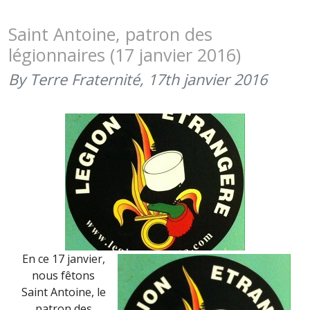
CAMERON
–
Saint Antoine, patron des
FÊTE
légionnaires (17 janvier 2016)
DE
LA
By Terre Fraternité,
17th janvier 2016
LÉGION
ÉTRANGÈ
(30
AVRIL
2016)
En ce 17 janvier,
nous fêtons
Saint Antoine, le
patron des