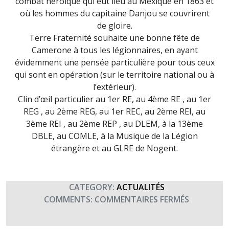
combat héroïque qui eut lieu au Mexique en 1863 et
où les hommes du capitaine Danjou se couvrirent
de gloire.
Terre Fraternité souhaite une bonne fête de
Camerone à tous les légionnaires, en ayant
évidemment une pensée particulière pour tous ceux
qui sont en opération (sur le territoire national ou à
l’extérieur).
Clin d’œil particulier au 1er RE, au 4ème RE , au 1er
REG , au 2ème REG, au 1er REC, au 2ème REI, au
3ème REI , au 2ème REP , au DLEM, à la 13ème
DBLE, au COMLE, à la Musique de la Légion
étrangère et au GLRE de Nogent.
CATEGORY:
ACTUALITÉS
SUR
COMMENTS:
COMMENTAIRES FERMÉS
ANNIVERS
DE