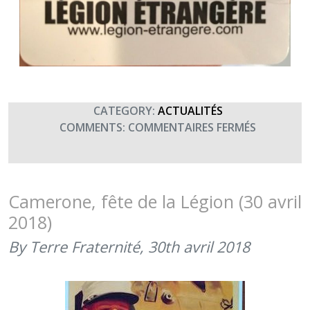
CATEGORY:
ACTUALITÉS
SUR
COMMENTS:
COMMENTAIRES FERMÉS
SAINT
ANTOINE,
PATRON
DE
Camerone, fête de la Légion (30 avril
LA
2018)
LÉGION
ÉTRANGÈ
By Terre Fraternité,
30th avril 2018
(17
JANVIER
2019)