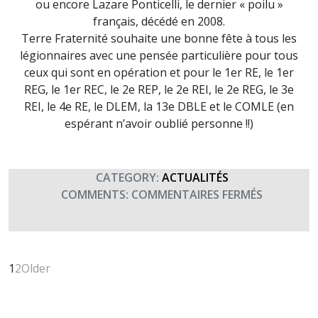
ou encore Lazare Ponticelli, le dernier « poilu »
français, décédé en 2008.
Terre Fraternité souhaite une bonne fête à tous les
légionnaires avec une pensée particulière pour tous
ceux qui sont en opération et pour le 1er RE, le 1er
REG, le 1er REC, le 2e REP, le 2e REI, le 2e REG, le 3e
REI, le 4e RE, le DLEM, la 13e DBLE et le COMLE (en
espérant n’avoir oublié personne !!)
CATEGORY:
ACTUALITÉS
SUR
COMMENTS:
COMMENTAIRES FERMÉS
SAINT
ANTOINE,
PATRON
DES
1
2
Older
LÉGIONNA
(17
JANVIER