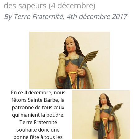
des sapeurs (4 décembre)
LÉGION
ÉTRANGÈRE
By Terre Fraternité,
4th décembre 2017
(17
JANVIER
2018)
En ce 4 décembre, nous
fêtons Sainte Barbe, la
patronne de tous ceux
qui manient la poudre.
Terre Fraternité
souhaite donc une
bonne fête à tous les