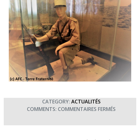
CATEGORY:
ACTUALITÉS
SUR
COMMENTS:
COMMENTAIRES FERMÉS
30
AVRIL
2019
: