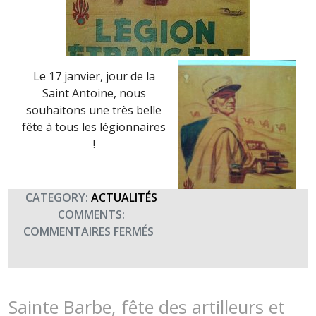
Le 17 janvier, jour de la
Saint Antoine, nous
souhaitons une très belle
fête à tous les légionnaires
!
CATEGORY:
ACTUALITÉS
COMMENTS:
SUR
COMMENTAIRES FERMÉS
SAINT
ANTOINE,
FÊTE
DE
Sainte Barbe, fête des artilleurs et
LA