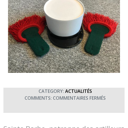
CATEGORY:
ACTUALITÉS
SUR
COMMENTS:
COMMENTAIRES FERMÉS
SAINT
ANTOINE,
PATRON
DES