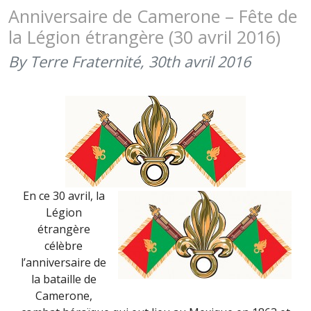
LA
Anniversaire de Camerone – Fête de
LÉGION
la Légion étrangère (30 avril 2016)
ÉTRANGÈ
(30
By Terre Fraternité,
30th avril 2016
AVRIL
2017)
En ce 30 avril, la
Légion
étrangère
célèbre
l’anniversaire de
la bataille de
Camerone,