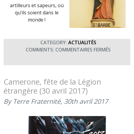
artilleurs et sapeurs, où
qu’ils soient dans le
monde !
CATEGORY:
ACTUALITÉS
SUR
COMMENTS:
COMMENTAIRES FERMÉS
SAINTE
BARBE,
FÊTE
DES
Camerone, fête de la Légion
ARTILLEU
étrangère (30 avril 2017)
ET
DES
By Terre Fraternité,
30th avril 2017
SAPEURS
(4
DÉCEMBRE