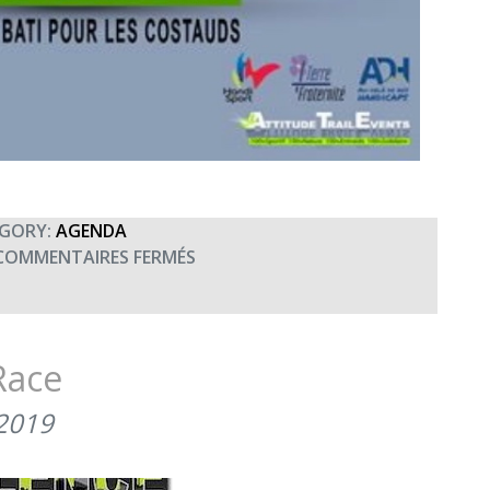
GORY:
AGENDA
SUR
COMMENTAIRES FERMÉS
7ÈME
APPROACH
SPAHIS
RACE
Race
À
VALENCE
 2019
(24
MAI