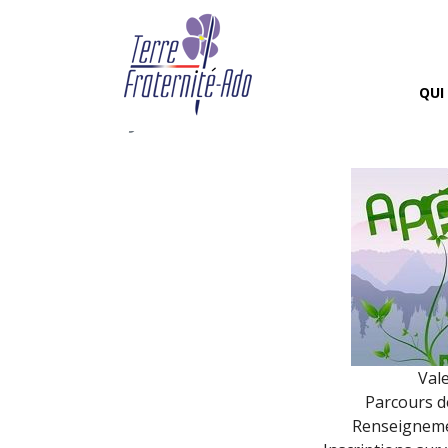
7ème Approach Spahis
2020)
QUI
By Terre Fraternité,
24th mai 
Val
Parcours de
Renseignemen