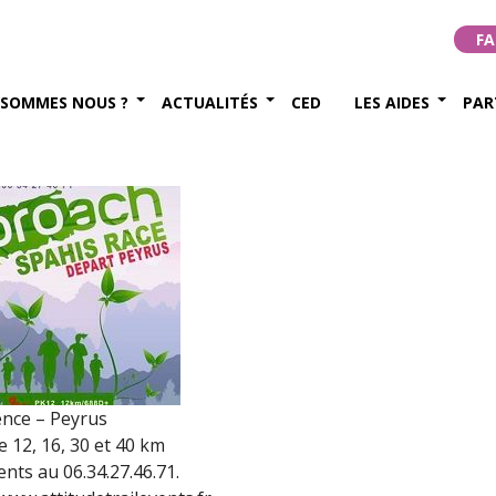
 Race à Valence (24 mai
FA
 SOMMES NOUS ?
ACTUALITÉS
CED
LES AIDES
PAR
2020
ence – Peyrus
 12, 16, 30 et 40 km
ts au 06.34.27.46.71.