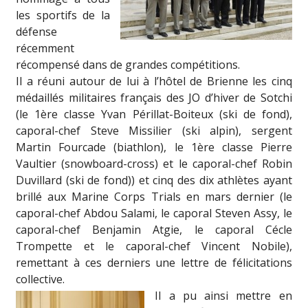
les sportifs de la
défense
récemment
récompensé dans de grandes compétitions.
Il a réuni autour de lui à l’hôtel de Brienne les cinq
médaillés militaires français des JO d’hiver de Sotchi
(le 1ère classe Yvan Périllat-Boiteux (ski de fond),
caporal-chef Steve Missilier (ski alpin), sergent
Martin Fourcade (biathlon), le 1ère classe Pierre
Vaultier (snowboard-cross) et le caporal-chef Robin
Duvillard (ski de fond)) et cinq des dix athlètes ayant
brillé aux Marine Corps Trials en mars dernier (le
caporal-chef Abdou Salami, le caporal Steven Assy, le
caporal-chef Benjamin Atgie, le caporal Cécle
Trompette et le caporal-chef Vincent Nobile),
remettant à ces derniers une lettre de félicitations
collective.
Il a pu ainsi mettre en