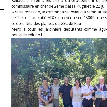
Reliaud a « remis les clés » du Groupement de s
commissaire en chef de 2ème classe Pugibet le 22 juill
A cette occasion, la commissaire Reliaud a remis au li
de Terre Fraternité-ADO, un chèque de 1500€, une so
célèbre fête des plantes du GSC de Pau.
Merci à tous les jardiniers débutants comme ague
nouvelle édition !