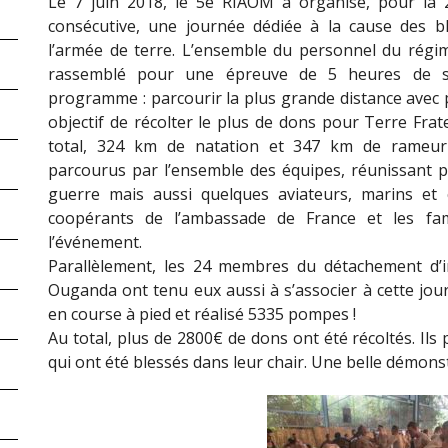
Le 7 juin 2018, le 5e RIAOM a organisé, pour la
consécutive, une journée dédiée à la cause des b
l’armée de terre. L’ensemble du personnel du régim
rassemblé pour une épreuve de 5 heures de s
programme : parcourir la plus grande distance avec 
objectif de récolter le plus de dons pour Terre Frat
total, 324 km de natation et 347 km de rameur
parcourus par l’ensemble des équipes, réunissant p
guerre mais aussi quelques aviateurs, marins et ci
coopérants de l’ambassade de France et les fam
l’événement.
Parallèlement, les 24 membres du détachement d’
Ouganda ont tenu eux aussi à s’associer à cette jou
en course à pied et réalisé 5335 pompes !
Au total, plus de 2800€ de dons ont été récoltés. Ils
qui ont été blessés dans leur chair. Une belle démons