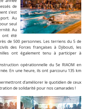
 2e année
lessés de
ent s’est
port. Au
pour seul
ernité. Au
 ont été
rès d
e 500 personnes. Les terriens du 5 de
vils des Forces françaises à Djibouti, les
illes ont également tenu à participer à
instruction opérationnelle du 5e RIAOM en
rnée. En une heure, ils ont parcouru 135 km
 permettront d’améliorer le quotidien de ceux
tration de solidarité pour nos camarades !