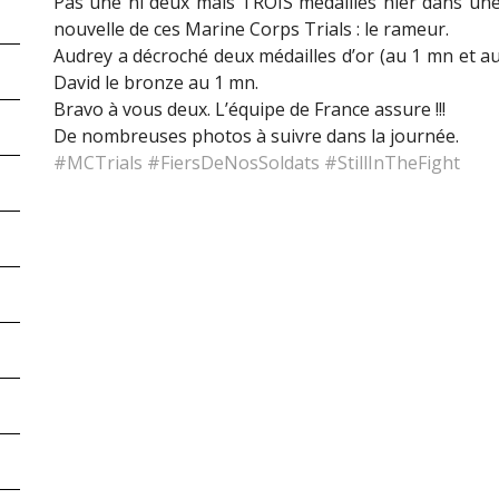
Pas une ni deux mais TROIS médailles hier dans un
nouvelle de ces Marine Corps Trials : le rameur.
Audrey a décroché deux médailles d’or (au 1 mn et au
David le bronze au 1 mn.
Bravo à vous deux. L’équipe de France assure !!!
De nombreuses photos à suivre dans la journée.
#
MCTrials
#
FiersDeNosSoldats
#
StillInTheFight