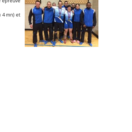
e épreuve
 4 mn) et