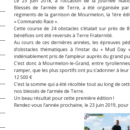
Le 23 juin 2018, à l’occasion de la Journée Nati
Blessés de l’armée de Terre, a été organisée par
régiments de la garnison de Mourmelon, la 1ère édit
« Commando Race ».
Cette course de 24 obstacles s’étalait sur près de 8
bénéfices ont été reversés à Terre Fraternité.
Au cours de ces dernières années, les épreuves péd
d’obstacles thématiques à l’instar du « Mud Day
indéniablement
pris de l’ampleur auprès du grand pub
C’est donc à Mourmelon-le-Grand, entre tyroliennes
ramper, que les plus sportifs ont pu s’adonner à leur g
12 500 €
C’est la somme qui a été récoltée tout au long de cet
nos blessés de l’armée de Terre.
Un beau résultat pour cette première édition !
Rendez-vous l’année prochaine, le 23 juin 2019, pour 