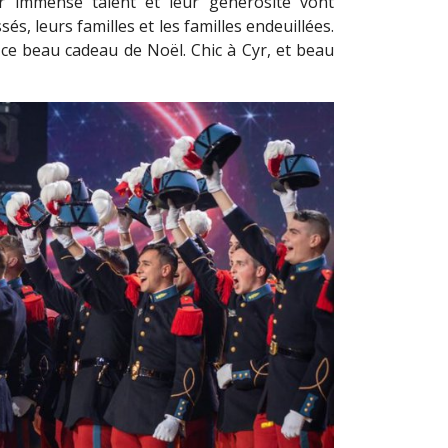
eur immense talent et leur générosité vont
s, leurs familles et les familles endeuillées.
 ce beau cadeau de Noël. Chic à Cyr, et beau