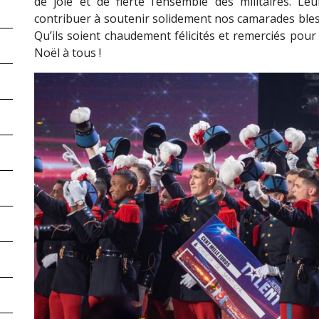
de joie et de fierté l’ensemble des militaires. L
contribuer à soutenir solidement nos camarades blessé
Qu’ils soient chaudement félicités et remerciés pour
Noël à tous !