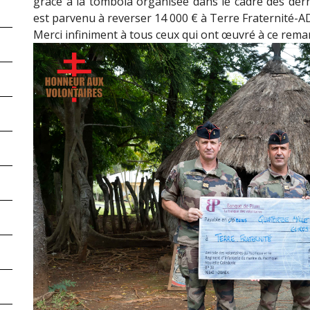
grâce à la tombola organisée dans le cadre des derni
est parvenu à reverser 14 000 € à Terre Fraternité-A
Merci infiniment à tous ceux qui ont œuvré à ce rema