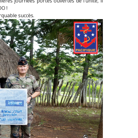
ères journées portes ouvertes de l’unité, il
DO !
rquable succès.