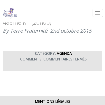
Match de rugby XV du Pacifique –
XV de l’armée de l’air organisé par le
48ème RT (20h00)
By Terre Fraternité,
2nd octobre 2015
CATEGORY:
AGENDA
SUR
COMMENTS:
COMMENTAIRES FERMÉS
MATCH
DE
RUGBY
XV
DU
PACIFIQUE
–
MENTIONS LÉGALES
XV