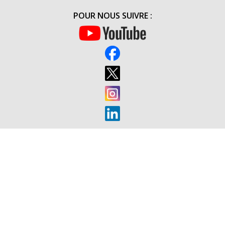
DE
POUR NOUS SUIVRE :
L’ARMÉE
DE
L’AIR
ORGANISÉ
PAR
LE
48ÈME
RT
(20H00)