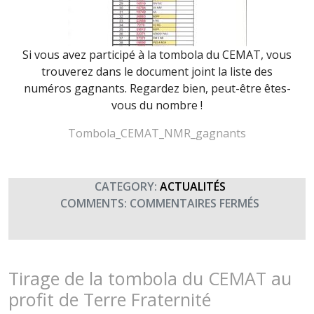
Si vous avez participé à la tombola du CEMAT, vous
trouverez dans le document joint la liste des
numéros gagnants. Regardez bien, peut-être êtes-
vous du nombre !
Tombola_CEMAT_NMR_gagnants
CATEGORY:
ACTUALITÉS
SUR
COMMENTS:
COMMENTAIRES FERMÉS
RÉSULTAT
DE
LA
TOMBOL
Tirage de la tombola du CEMAT au
DU
profit de Terre Fraternité
CEMAT