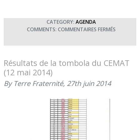
(30
JUIN
2015)
CATEGORY:
AGENDA
SUR
COMMENTS:
COMMENTAIRES FERMÉS
SOIRÉE
FESTIVE
ET
TOMBOL
Résultats de la tombola du CEMAT
À
(12 mai 2014)
CAYENNE
By Terre Fraternité,
27th juin 2014