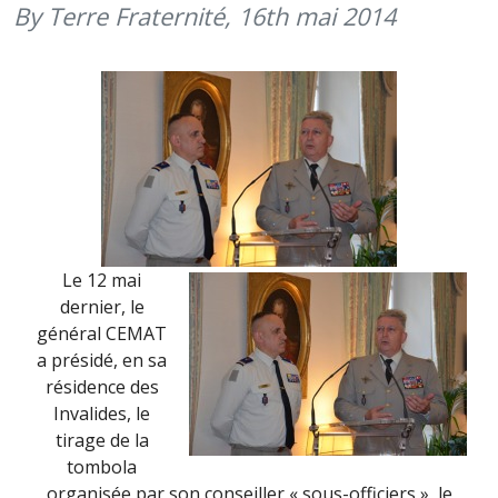
(12
By Terre Fraternité,
16th mai 2014
MAI
2014)
Le 12 mai
dernier, le
général CEMAT
a présidé, en sa
résidence des
Invalides, le
tirage de la
tombola
organisée par son conseiller « sous-officiers », le