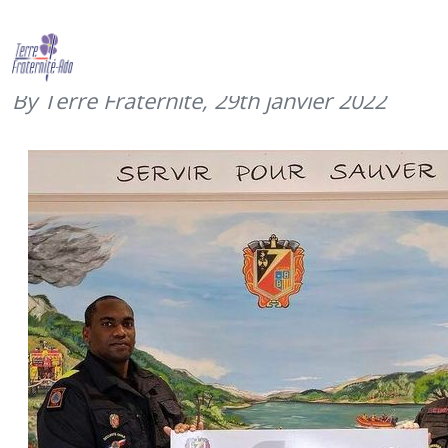
Merci à l’UIISC n°7 de Brignoles !
(janvier 2022)
By Terre Fraternité,
29th janvier 2022