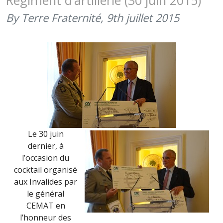
Régiment d’artillerie (30 juin 2015)
RUGBY
CLUB
By Terre Fraternité,
9th juillet 2015
D’ARRAS
(18H00)
Le 30 juin
dernier, à
l’occasion du
cocktail organisé
aux Invalides par
le général
CEMAT en
l’honneur des