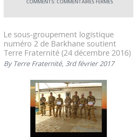
SUR
COMMENTS:
COMMENTAIRES FERMÉS
MERCI
À
L’UIISC
N°7
Le sous-groupement logistique
DE
numéro 2 de Barkhane soutient
BRIGNOLE
Terre Fraternité (24 décembre 2016)
!
(JANVIER
By Terre Fraternité,
3rd février 2017
2022)