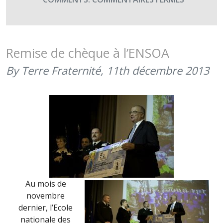
TIRAGE
DE
LA
TOMBOL
Remise de chèque à l’ENSOA
DU
By Terre Fraternité,
11th décembre 2013
CEMAT
AU
PROFIT
DE
TERRE
FRATERNI
Au mois de
novembre
dernier, l’Ecole
nationale des