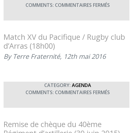
SUR
COMMENTS:
COMMENTAIRES FERMÉS
LE
SOUS-
GROUPEM
LOGISTIQ
Match XV du Pacifique / Rugby club
NUMÉRO
d’Arras (18h00)
2
DE
By Terre Fraternité,
12th mai 2016
BARKHAN
SOUTIENT
TERRE
FRATERNI
CATEGORY:
AGENDA
(24
SUR
COMMENTS:
COMMENTAIRES FERMÉS
DÉCEMBRE
MATCH
2016)
XV
DU
PACIFIQUE
Remise de chèque du 40ème
/