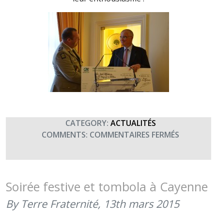
CATEGORY:
ACTUALITÉS
SUR
COMMENTS:
COMMENTAIRES FERMÉS
REMISE
DE
CHÈQUE
DU
Soirée festive et tombola à Cayenne
40ÈME
By Terre Fraternité,
13th mars 2015
RÉGIMENT
D’ARTILLE