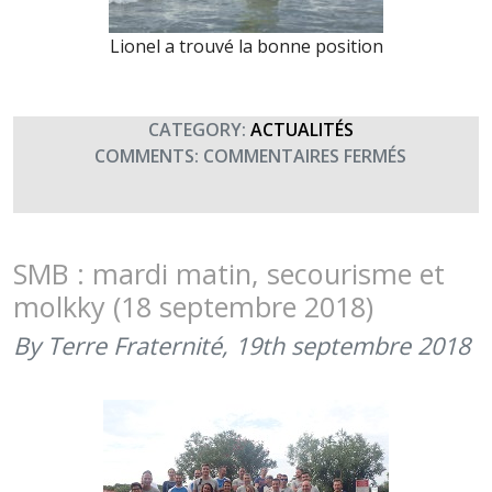
Lionel a trouvé la bonne position
CATEGORY:
ACTUALITÉS
SUR
COMMENTS:
COMMENTAIRES FERMÉS
SMB
:
MARDI
APRÈS-
SMB : mardi matin, secourisme et
MIDI,
molkky (18 septembre 2018)
SURF
(18
By Terre Fraternité,
19th septembre 2018
SEPTEMBR
2018)