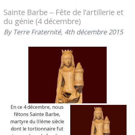
PATRONN
DES
Sainte Barbe – Fête de l’artillerie et
ARTILLEU
du génie (4 décembre)
ET
DU
By Terre Fraternité,
4th décembre 2015
GÉNIE
(4
DÉCEMBRE
2019)
En ce 4 décembre, nous
fêtons Sainte Barbe,
martyre du IIIème siècle
dont le tortionnaire fut