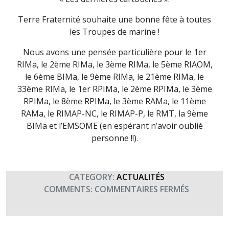
Terre Fraternité souhaite une bonne fête à toutes
les Troupes de marine !
Nous avons une pensée particulière pour le 1er
RIMa, le 2ème RIMa, le 3ème RIMa, le 5ème RIAOM,
le 6ème BIMa, le 9ème RIMa, le 21ème RIMa, le
33ème RIMa, le 1er RPIMa, le 2ème RPIMa, le 3ème
RPIMa, le 8ème RPIMa, le 3ème RAMa, le 11ème
RAMa, le RIMAP-NC, le RIMAP-P, le RMT, la 9ème
BIMa et l’EMSOME (en espérant n’avoir oublié
personne !!).
CATEGORY:
ACTUALITÉS
SUR
COMMENTS:
COMMENTAIRES FERMÉS
COMMÉMO
DE
BAZEILLES