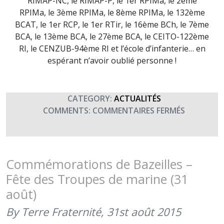
RIMAP-NC, le RIMAP-P, le 1er RPIMa, le 2ème
RPIMa, le 3ème RPIMa, le 8ème RPIMa, le 132ème
BCAT, le 1er RCP, le 1er RTir, le 16ème BCh, le 7ème
BCA, le 13ème BCA, le 27ème BCA, le CEITO-122ème
RI, le CENZUB-94ème RI et l’école d’infanterie… en
espérant n’avoir oublié personne !
CATEGORY:
ACTUALITÉS
SUR
COMMENTS:
COMMENTAIRES FERMÉS
SAINT
MAURICE
–
FÊTE
Commémorations de Bazeilles –
DE
Fête des Troupes de marine (31
L’INFANTE
août)
(22
SEPTEMBR
By Terre Fraternité,
31st août 2015