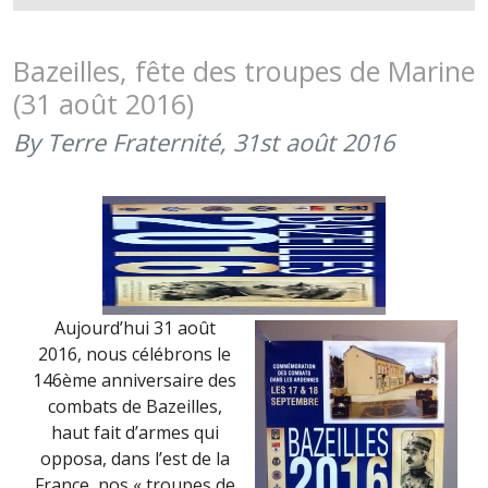
–
FÊTE
DES
Bazeilles, fête des troupes de Marine
TROUPES
(31 août 2016)
DE
MARINE
By Terre Fraternité,
31st août 2016
(31
AOÛT
2017)
Aujourd’hui 31 août
2016, nous célébrons le
146ème anniversaire des
combats de Bazeilles,
haut fait d’armes qui
opposa, dans l’est de la
France, nos « troupes de