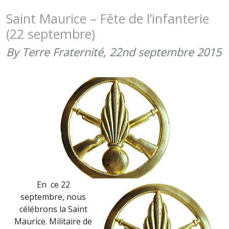
DES
TROUPES
Saint Maurice – Fête de l’infanterie
DE
(22 septembre)
MARINE
(31
By Terre Fraternité,
22nd septembre 2015
AOÛT
2016)
En ce 22
septembre, nous
célébrons la Saint
Maurice. Militaire de