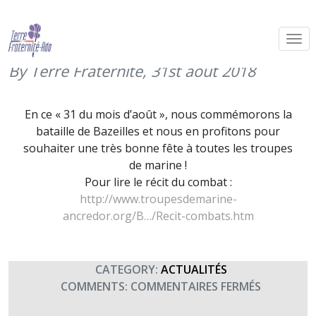
Commémoration de Bazeilles (31
août 2018)
By Terre Fraternité,
31st août 2018
En ce « 31 du mois d’août », nous commémorons la
bataille de Bazeilles et nous en profitons pour
souhaiter une très bonne fête à toutes les troupes
de marine !
Pour lire le récit du combat :
http://www.troupesdemarine-
ancredor.org/B…/Recit-combats.htm
CATEGORY:
ACTUALITÉS
SUR
COMMENTS:
COMMENTAIRES FERMÉS
COMMÉM