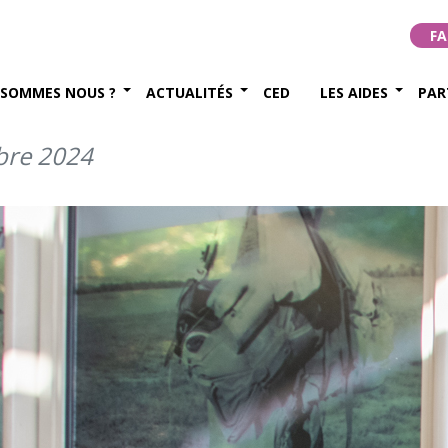
oupement de soutien de la
FA
u-Bayonne-Dax ! (octobre
 SOMMES NOUS ?
ACTUALITÉS
CED
LES AIDES
PAR
bre 2024