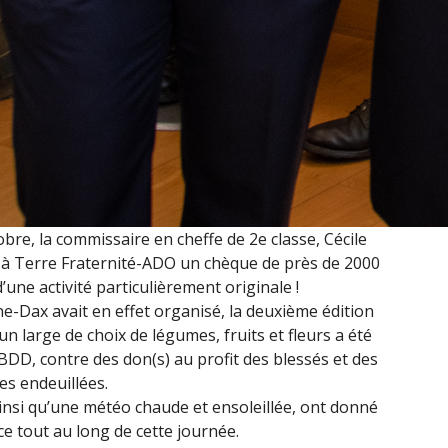
obre, la commissaire en cheffe de 2e classe, Cécile
s à Terre Fraternité-ADO un chèque de près de 2000
) d’une activité particulièrement originale !
e-Dax avait en effet organisé, la deuxième édition
 un large de choix de légumes, fruits et fleurs a été
DD, contre des don(s) au profit des blessés et des
les endeuillées.
ainsi qu’une météo chaude et ensoleillée, ont donné
nce tout au long de cette journée.