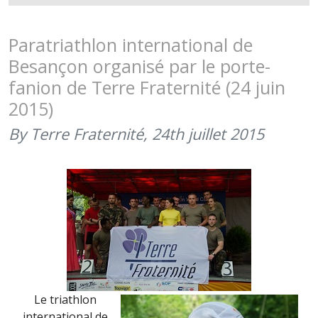
PARATRI
DE
BESANÇO
Paratriathlon international de
DANS
Besançon organisé par le porte-
TERRE
fanion de Terre Fraternité (24 juin
INFORMA
2015)
MAGAZIN
(JUILLET-
By Terre Fraternité,
24th juillet 2015
AOÛT
2015)
Le triathlon
international de