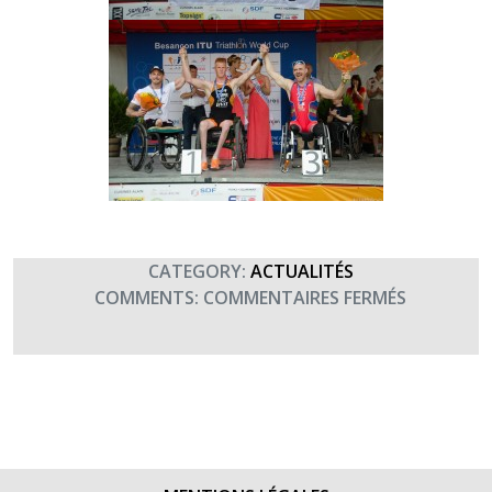
CATEGORY:
ACTUALITÉS
SUR
COMMENTS:
COMMENTAIRES FERMÉS
PARATRI
INTERNAT
DE
BESANÇO
ORGANISÉ
PAR
LE