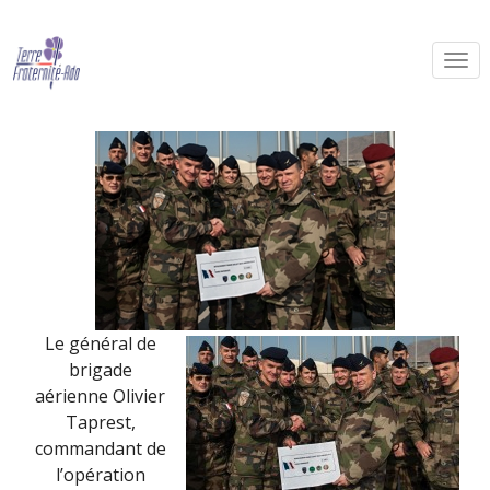
PAMIR soutient Terre Fraternité
By Terre Fraternité,
22nd janvier 2014
Le général de
brigade
aérienne Olivier
Taprest,
commandant de
l’opération