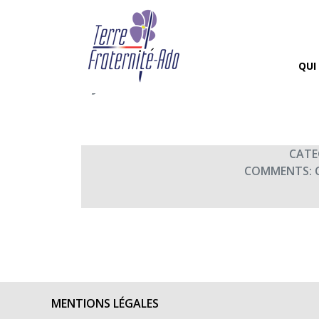
Concert d’Automne à 
(20h45)
QUI
By Terre Fraternité,
17th nov
CATE
COMMENTS:
MENTIONS LÉGALES