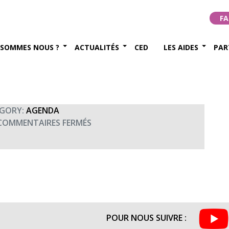
Saint-Germain-en-Laye
FA
 SOMMES NOUS ?
ACTUALITÉS
CED
LES AIDES
PAR
embre 2015
GORY:
AGENDA
SUR
COMMENTAIRES FERMÉS
CONCERT
D’AUTOMNE
À
SAINT-
GERMAIN-
EN-
LAYE
POUR NOUS SUIVRE :
(20H45)