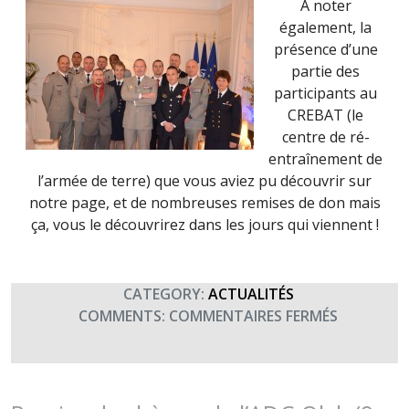
A noter
également, la
présence d’une
partie des
participants au
CREBAT (le
centre de ré-
entraînement de
l’armée de terre) que vous aviez pu découvrir sur
notre page, et de nombreuses remises de don mais
ça, vous le découvrirez dans les jours qui viennent !
CATEGORY:
ACTUALITÉS
SUR
COMMENTS:
COMMENTAIRES FERMÉS
COCKTAIL
TERRE
FRATERNI
CHEZ