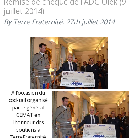
Remise de chèque de l’ADC Olek (9
LE
juillet 2014)
CEMAT
(8
By Terre Fraternité,
27th juillet 2014
DÉCEMBRE
2014)
A l’occasion du
cocktail organisé
par le général
CEMAT en
l’honneur des
soutiens à
TerreFraternité,