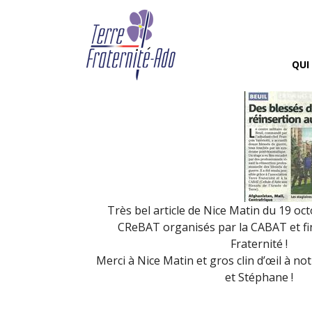
Nice Matin parle du C
By Terre Fraternité,
22nd octo
QUI
Très bel article de Nice Matin du 19 oc
CReBAT organisés par la CABAT et fi
Fraternité !
Merci à Nice Matin et gros clin d’œil à n
et Stéphane !