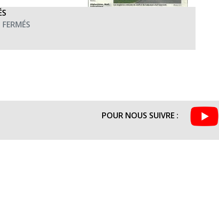
ÉS
SUR
 FERMÉS
NICE
MATIN
PARLE
DU
CREBAT
!
(19
POUR NOUS SUIVRE :
OCTOBRE
2015)