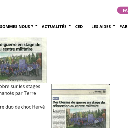
ReBAT ! (19 octobre 2015)
FA
bre 2015
 SOMMES NOUS ?
ACTUALITÉS
CED
LES AIDES
PAR
tobre sur les stages
nancés par Terre
otre duo de choc Hervé