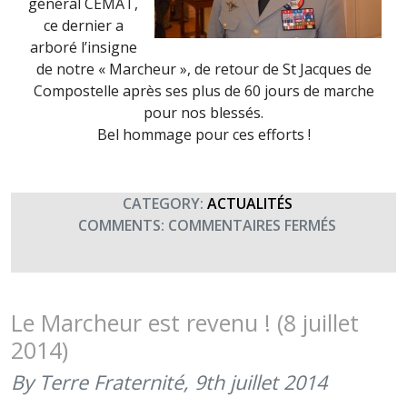
général CEMAT,
ce dernier a
arboré l’insigne
de notre « Marcheur », de retour de St Jacques de
Compostelle après ses plus de 60 jours de marche
pour nos blessés.
Bel hommage pour ces efforts !
CATEGORY:
ACTUALITÉS
SUR
COMMENTS:
COMMENTAIRES FERMÉS
LE
CEMAT
ARBORE
LES
Le Marcheur est revenu ! (8 juillet
« COULEU
2014)
DU
MARCHEU
By Terre Fraternité,
9th juillet 2014
(9