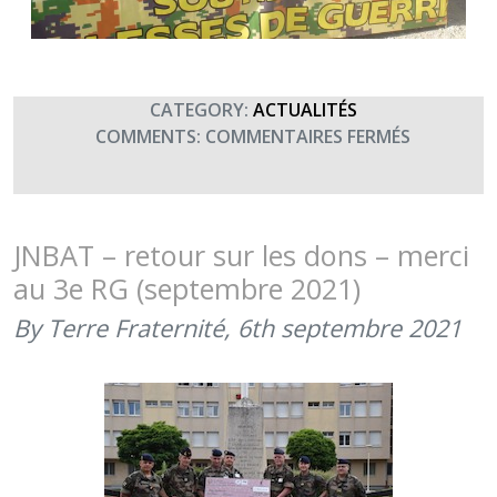
CATEGORY:
ACTUALITÉS
SUR
COMMENTS:
COMMENTAIRES FERMÉS
MERCI
AU
BROTHER
IN-
JNBAT – retour sur les dons – merci
ARMS
au 3e RG (septembre 2021)
(MAI
2022)
By Terre Fraternité,
6th septembre 2021