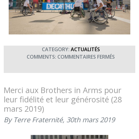
CATEGORY:
ACTUALITÉS
SUR
COMMENTS:
COMMENTAIRES FERMÉS
JNBAT
–
RETOUR
SUR
Merci aux Brothers in Arms pour
LES
leur fidélité et leur générosité (28
DONS
mars 2019)
–
MERCI
By Terre Fraternité,
30th mars 2019
AU
3E
RG