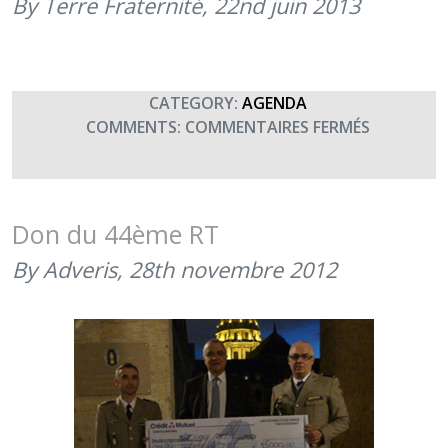
By Terre Fraternité,
22nd juin 2013
FIDÉLITÉ
ET
LEUR
GÉNÉROSI
CATEGORY:
AGENDA
(28
SUR
COMMENTS:
COMMENTAIRES FERMÉS
MARS
JOURNÉES
2019)
PORTES
OUVERTE
AU
Don du 44ème RT
3°
By Adveris,
28th novembre 2012
RÉGIMENT
DE
HUSSARD