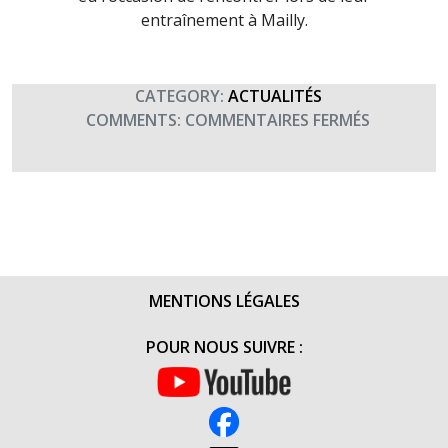
entraînement à Mailly.
CATEGORY:
ACTUALITÉS
SUR
COMMENTS:
COMMENTAIRES FERMÉS
LE
CENTRE
D’ENTRAI
AU
COMBAT-
5
E
MENTIONS LÉGALES
RÉGIMENT
DE
POUR NOUS SUIVRE :
DRAGONS
DE
MAILLY
LE