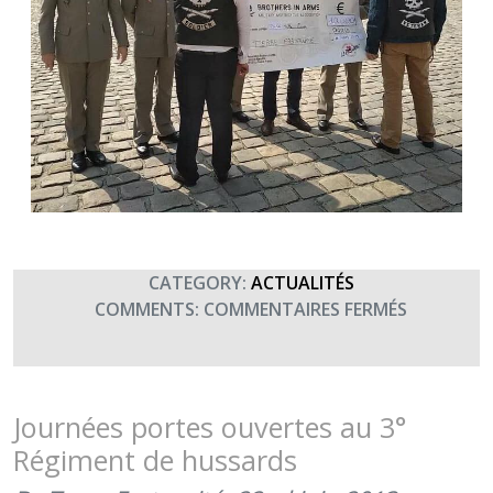
CATEGORY:
ACTUALITÉS
SUR
COMMENTS:
COMMENTAIRES FERMÉS
MERCI
AUX
BROTHER
IN
Journées portes ouvertes au 3°
ARMS
Régiment de hussards
POUR
LEUR