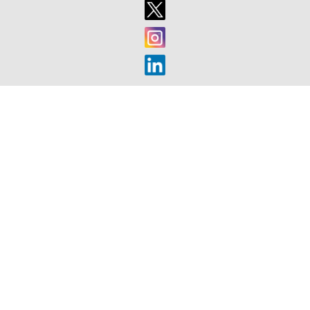
CAMP
SE
MOBILISE
POUR
SES
CAMARAD
DE
L’ARMÉE
DE
TERRE
BLESSÉS
EN
SERVICE