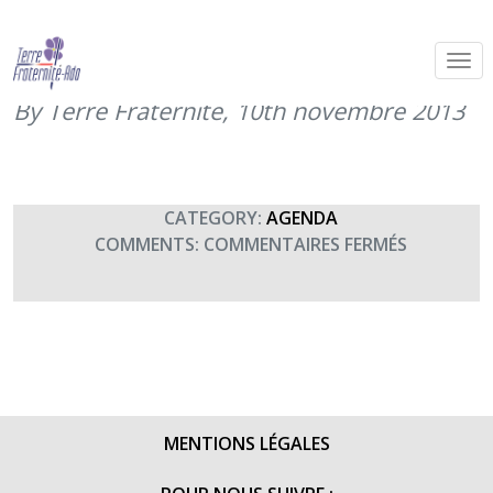
Concert de la Musique principale des
troupes de Marine (15h00)
By Terre Fraternité,
10th novembre 2013
CATEGORY:
AGENDA
SUR
COMMENTS:
COMMENTAIRES FERMÉS
CONCERT
DE
LA
MUSIQUE
PRINCIPAL
DES
TROUPES
MENTIONS LÉGALES
DE
MARINE